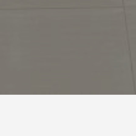
VITA Elementary Choir Recital 2026 menjadi momen 
apresiasi bagi siswa-siswi VITA Elementary yang 
tergabung dalam kegiatan paduan suara untuk 
menampilkan hasil proses latihan dan perkembangan 