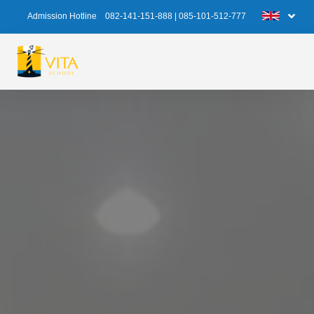
Admission Hotline
082-141-151-888
|
085-101-512-777